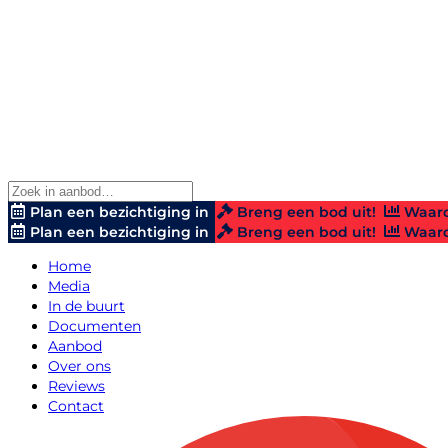
Plan een bezichtiging in
Breng een bod uit!
Waard
Plan een bezichtiging in
Breng een bod uit!
Waard
Home
Media
In de buurt
Documenten
Aanbod
Over ons
Reviews
Contact