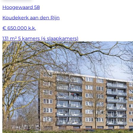
Hoogewaard 58
Koudekerk aan den Rijn
€ 650.000 k.k.
131 m²
5 kamers (4 slaapkamers)