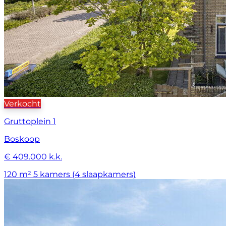
Verkocht
Gruttoplein 1
Boskoop
€ 409.000 k.k.
120 m²
5 kamers (4 slaapkamers)