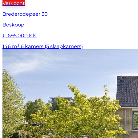
Verkocht
Brederodepeer 30
Boskoop
€ 695.000 k.k.
146 m²
6 kamers (5 slaapkamers)