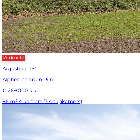
Verkocht
Argostraat 150
Alphen aan den Rijn
€ 269.000 k.k.
86 m²
4 kamers (3 slaapkamers)