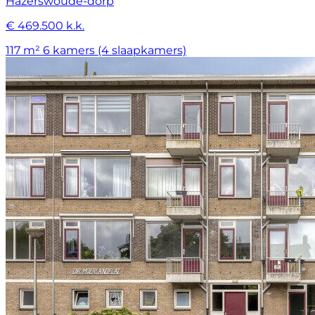
Hazerswoude-dorp
€ 469.500 k.k.
117 m²
6 kamers (4 slaapkamers)