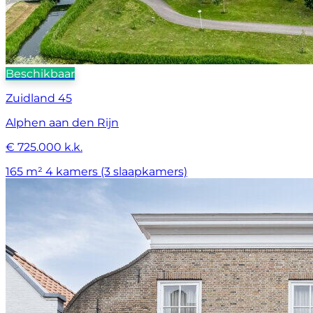
Beschikbaar
Zuidland 45
Alphen aan den Rijn
€ 725.000 k.k.
165 m²
4 kamers (3 slaapkamers)