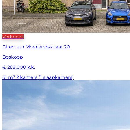
Verkocht
Directeur Moerlandsstraat 20
Boskoop
€ 289.000 k.k.
61 m²
2 kamers (1 slaapkamers)