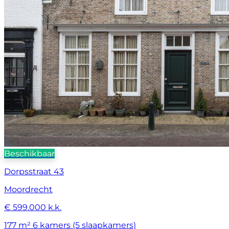
Beschikbaar
Dorpsstraat 43
Moordrecht
€ 599.000 k.k.
177 m²
6 kamers (5 slaapkamers)