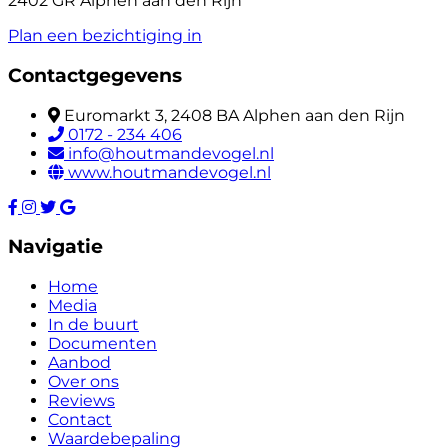
2402 GR Alphen aan den Rijn
Plan een bezichtiging in
Contactgegevens
Euromarkt 3, 2408 BA Alphen aan den Rijn
0172 - 234 406
info@houtmandevogel.nl
www.houtmandevogel.nl
Navigatie
Home
Media
In de buurt
Documenten
Aanbod
Over ons
Reviews
Contact
Waardebepaling