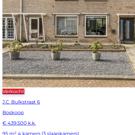
Verkocht
J.C. Bulkstraat 6
Boskoop
€ 439.500 k.k.
95 m²
4 kamers (3 slaapkamers)