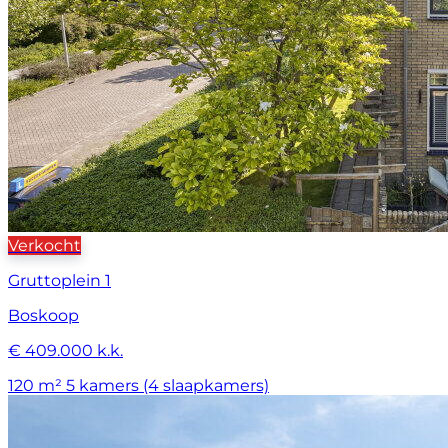
Verkocht
Gruttoplein 1
Boskoop
€ 409.000 k.k.
120 m²
5 kamers (4 slaapkamers)