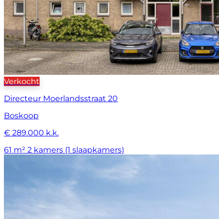
Verkocht
Directeur Moerlandsstraat 20
Boskoop
€ 289.000 k.k.
61 m²
2 kamers (1 slaapkamers)