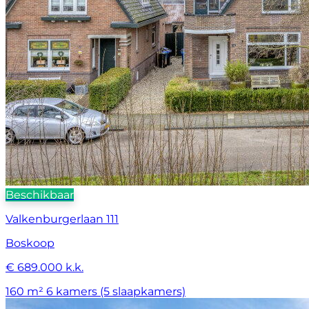
Beschikbaar
Valkenburgerlaan 111
Boskoop
€ 689.000 k.k.
160 m²
6 kamers (5 slaapkamers)