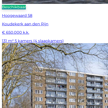
Beschikbaar
Hoogewaard 58
Koudekerk aan den Rijn
€ 650.000 k.k.
131 m²
5 kamers (4 slaapkamers)