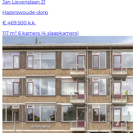
Jan Lievenslaan 21
Hazerswoude-dorp
€ 469.500 k.k.
117 m²
6 kamers (4 slaapkamers)