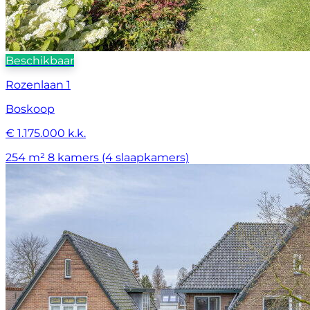
Beschikbaar
Rozenlaan 1
Boskoop
€ 1.175.000 k.k.
254 m²
8 kamers (4 slaapkamers)