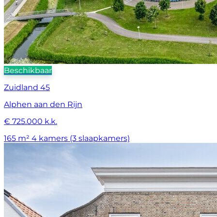
Beschikbaar
Zuidland 45
Alphen aan den Rijn
€ 725.000 k.k.
165 m²
4 kamers (3 slaapkamers)