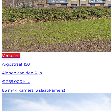
Verkocht
Argostraat 150
Alphen aan den Rijn
€ 269.000 k.k.
86 m²
4 kamers (3 slaapkamers)