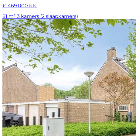
€ 469.000 k.k.
81 m²
3 kamers (2 slaapkamers)