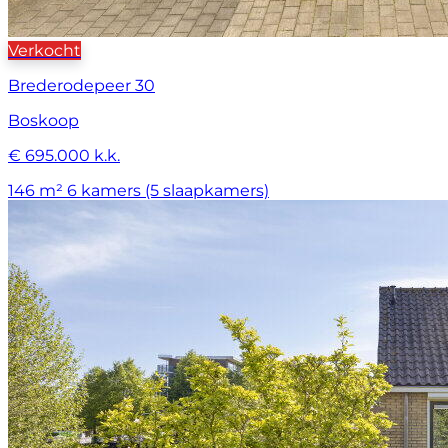
Verkocht
Brederodepeer 30
Boskoop
€ 695.000 k.k.
146 m²
6 kamers (5 slaapkamers)