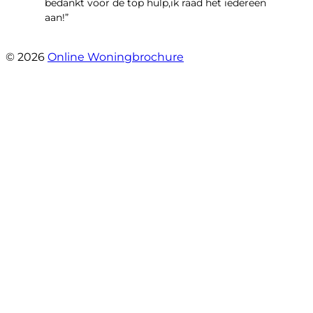
bedankt voor de top hulp,ik raad het iedereen
aan!”
- leo hensbroek
© 2026
Online Woningbrochure